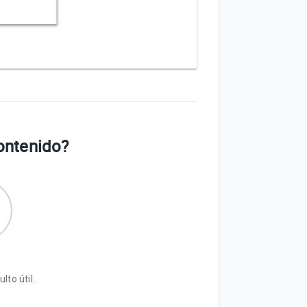
contenido?
lto útil.