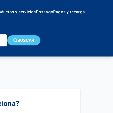
oductos y servicios
Pospago
Pagos y recarga
BUSCAR
ciona?