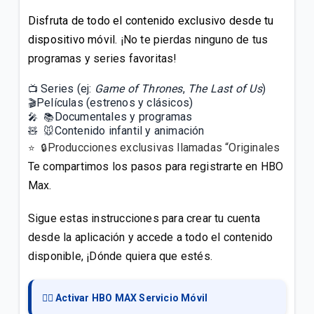
Disfruta de todo el contenido exclusivo
desde tu
VER MÁS
dispositivo móvil.
¡No te pierdas ninguno de tus
programas y series favoritas!
📺
Series (ej:
Game of Thrones
,
The Last of Us
)
🎬
Películas (estrenos y clásicos)
🎤 📚
Documentales y programas
🧸 🐭
Contenido infantil y animación
⭐ 🔒
Producciones exclusivas llamadas “Originales
Te compartimos los pasos para registrarte en HBO
Max.
Sigue estas instrucciones para crear tu cuenta
desde la aplicación y accede a todo el contenido
disponible, ¡Dónde quiera que estés.
👉🏻 Activar HBO MAX Servicio Móvil