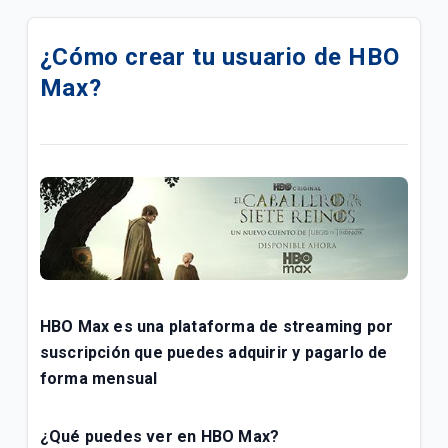
Cómo activar ViX+ y qué incluye este servicio
¿Cómo crear tu usuario de HBO
HBO Max con TIGO
Max?
VIX Premium LaLiga con TIGO
¿Cuáles son los formatos de video y en cuantos
dispositivos podré ver contenido con mi cuenta de
Prime Video?
¿El uso de la aplicación de Prime Video consume
datos?
Descubre Tigo WiFi+| Hogar
HBO Max
es una
plataforma de streaming por
suscripción
que puedes adquirir y pagarlo de
Activa Paramount + en tu ONEtv | Hogar
forma mensual
Conoce Disney+
¿Qué puedes ver en HBO Max?