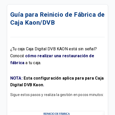
Conoce Tigo ONE tv
Guía para Reinicio de Fábrica de
¿Dónde encuentro la lista de mis canales de TV? |
Caja Kaon/DVB
Home
¿Cuáles son los beneficios de tener servicio HD?
¿Cómo se coloca el control parental de mi caja de
¿Tu caja Caja Digital DVB KAON está sin señal?
TV Satelital DTH Básica?
Conocé
cómo realizar una restauración de
fábrica
a tu caja.
¿Cuál es la Política de Privacidad de Tigo Sports?
¿Cómo puedo configurar los subtítulos a mis
NOTA:
Esta configuración aplica para para Caja
programas de televisión?
Digital DVB Kaon
.
¿Cuáles son los términos y condiciones de Tigo
Sigue estos pasos y realiza la gestión en pocos minutos:
Sports?
¿Por qué en mi TV me aparece el mensaje "Este