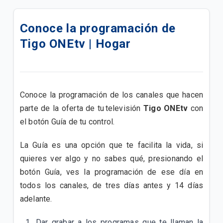
Conoce Tigo ONE tv
Conoce la programación de
¿Dónde encuentro la lista de mis canales de TV? |
Tigo ONEtv | Hogar
Home
¿Cuáles son los beneficios de tener servicio HD?
¿Cómo se coloca el control parental de mi caja de
Conoce la programación de los canales que hacen
TV Satelital DTH Básica?
parte de la oferta de tu televisión
Tigo ONEtv
con
el botón Guía de tu control.
¿Cuál es la Política de Privacidad de Tigo Sports?
La Guía es una opción que te facilita la vida, si
¿Cómo puedo configurar los subtítulos a mis
programas de televisión?
quieres ver algo y no sabes qué, presionando el
botón Guía, ves la programación de ese día en
¿Cuáles son los términos y condiciones de Tigo
todos los canales, de tres días antes y 14 días
Sports?
adelante.
¿Por qué en mi TV me aparece el mensaje "Este
Dar grabar a los programas que te llaman la