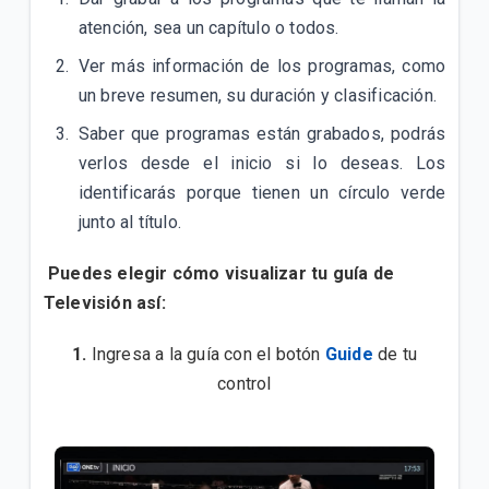
canal no forma parte del plan contratado?
atención, sea un capítulo o todos.
¿Qué es la televisión en Alta Definición (HD) y qué
Ver más información de los programas, como
necesito para obtenerla?
un breve resumen, su duración y clasificación.
¿Cómo puedo contratar servicios adicionales en mi
Saber que programas están grabados, podrás
Plan Residencial?
verlos desde el inicio si lo deseas. Los
identificarás porque tienen un círculo verde
junto al título.
VER MÁS
Puedes elegir cómo visualizar tu guía de
Televisión así:
1.
Ingresa a la guía con el botón
Guide
de tu
control