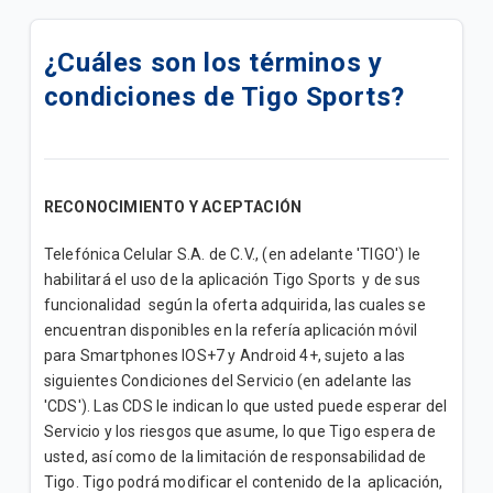
Conoce Tigo ONE tv
¿Cuáles son los términos y
¿Dónde encuentro la lista de mis canales de TV? |
condiciones de Tigo Sports?
Home
¿Cuáles son los beneficios de tener servicio HD?
¿Cómo se coloca el control parental de mi caja de
RECONOCIMIENTO Y ACEPTACIÓN
TV Satelital DTH Básica?
Telefónica Celular S.A. de C.V., (en adelante 'TIGO') le
¿Cuál es la Política de Privacidad de Tigo Sports?
habilitará el uso de la aplicación Tigo Sports y de sus
funcionalidad según la oferta adquirida, las cuales se
¿Cómo puedo configurar los subtítulos a mis
encuentran disponibles en la refería aplicación móvil
programas de televisión?
para Smartphones IOS+7 y Android 4+, sujeto a las
siguientes Condiciones del Servicio (en adelante las
¿Por qué en mi TV me aparece el mensaje "Este
'CDS'). Las CDS le indican lo que usted puede esperar del
canal no forma parte del plan contratado?
Servicio y los riesgos que asume, lo que Tigo espera de
usted, así como de la limitación de responsabilidad de
¿Qué es la televisión en Alta Definición (HD) y qué
Tigo. Tigo podrá modificar el contenido de la aplicación,