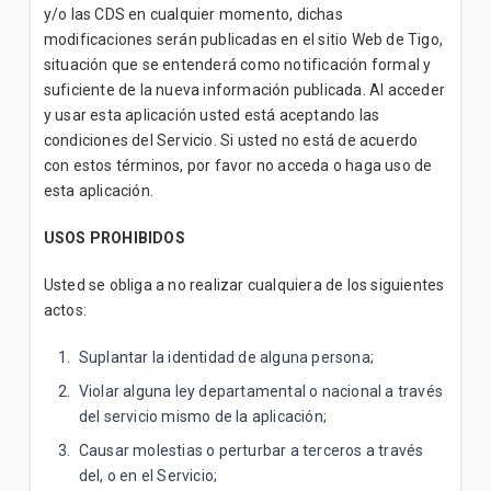
necesito para obtenerla?
y/o las CDS en cualquier momento, dichas
modificaciones serán publicadas en el sitio Web de Tigo,
¿Cómo puedo contratar servicios adicionales en mi
situación que se entenderá como notificación formal y
Plan Residencial?
suficiente de la nueva información publicada. Al acceder
y usar esta aplicación usted está aceptando las
¿Cuáles son los Paquetes de Recargas DTH
condiciones del Servicio. Si usted no está de acuerdo
Prepago disponible y dónde los compro?
con estos términos, por favor no acceda o haga uso de
esta aplicación.
USOS PROHIBIDOS
VER MÁS
Usted se obliga a no realizar cualquiera de los siguientes
actos:
Suplantar la identidad de alguna persona;
Violar alguna ley departamental o nacional a través
del servicio mismo de la aplicación;
Causar molestias o perturbar a terceros a través
del, o en el Servicio;