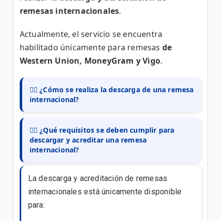
remesas internacionales
.
¿Cómo puedo retirar dinero por medio de Tigo
Money?
Actualmente, el servicio se encuentra
habilitado únicamente para remesas
de
¿Quieres saber cómo depositar o recargar dinero a
Western Union, MoneyGram y Vigo
.
través de tu billetera Tigo Money?
👉🏻 ¿Cómo se realiza la descarga de una remesa
VER MÁS
internacional?
👉🏻 ¿Qué requisitos se deben cumplir para
descargar y acreditar una remesa
internacional?
La descarga y acreditación de remesas
internacionales está únicamente disponible
para: