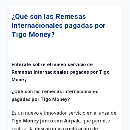
Todo sobre Tigo Money
¿Qué son las Remesas
¿Cómo puedo confirmar mis transacciones en Mi
Internacionales pagadas por
Tigo Money?
Tigo Money?
¿Cómo puedo realizar los pagos de empresas de
colecturía desde mi Tigo Money?
¿Cómo hago pagos a comercios desde mi Tigo
Entérate sobre el nuevo servicio de
Money?
Remesas
Internacionales pagadas por Tigo
¿Cómo realizo la consulta de mis transacciones en
Money
.
Tigo Money?
¿Qué son las remesas internacionales
¿Qué es Retiro Fácil y cómo funciona?
pagadas por Tigo Money?
¿Cómo funciona Tigo Money desde el USSD?
Es un nuevo e innovador servicio en alianza de
Tigo Money junto con Airpak
, que permite
Transferencias ACH Tigo Money
realizar la
descarga y acreditación de