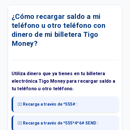
Todo sobre Tigo Money
¿Cómo recargar saldo a mi
¿Cómo puedo confirmar mis transacciones en Mi
teléfono u otro teléfono con
Tigo Money?
dinero de mi billetera Tigo
¿Cómo puedo realizar los pagos de empresas de
Money?
colecturía desde mi Tigo Money?
¿Cómo hago pagos a comercios desde mi Tigo
Money?
Utiliza dinero que ya tienes en tu billetera
¿Cómo realizo la consulta de mis transacciones en
electrónica Tigo Money para recargar saldo a
Tigo Money?
tu teléfono u otro teléfono.
¿Qué es Retiro Fácil y cómo funciona?
👉🏻 Recarga a través de *555# :
¿Cómo funciona Tigo Money desde el USSD?
👉🏻 Recarga a través de *555*4*6# SEND :
Transferencias ACH Tigo Money