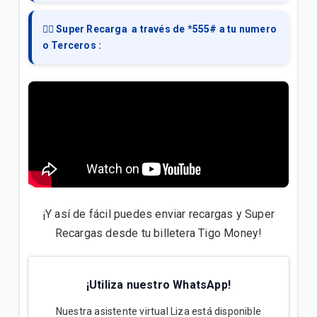
¿Cómo puedo retirar dinero por medio de Tigo
👉🏻 Super Recarga a través de *555# a tu numero
Money?
o Terceros :
¿Quieres saber cómo depositar o recargar dinero a
través de tu billetera Tigo Money?
VER MÁS
¡Y así de fácil puedes enviar recargas y Super
Recargas desde tu billetera Tigo Money!
¡Utiliza nuestro WhatsApp!
Nuestra asistente virtual Liza está disponible