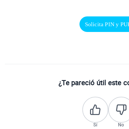
Solicita PIN y P
¿Te pareció útil este 
Sí
No