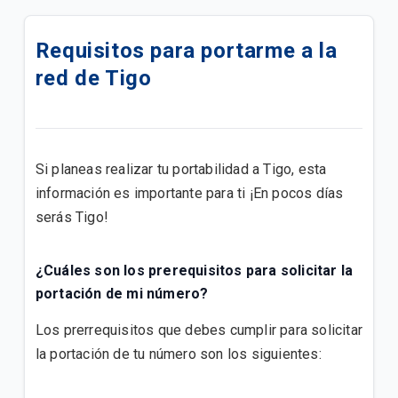
Cómo activar el Roaming en tu iPhone.
Requisitos para portarme a la
Cómo activar el Roaming en tu Android.
red de Tigo
Cómo usar el Roaming Tigo Postpago
Descubre nuestros servicios adicionales y cómo
adquirirlos para tu plan postpago
Si planeas realizar tu portabilidad a Tigo, esta
información es importante para ti ¡En pocos días
Encuentra soporte para tus servicios móviles
serás Tigo!
Postpago
Consulta sobre tu factura y métodos de pago
¿Cuáles son los prerequisitos para solicitar la
portación de mi número?
Conoce cómo ver los beneficios de tu plan
Los prerrequisitos que debes cumplir para solicitar
Quisiera pedir un teléfono con mi plan, ¿qué debo
la portación de tu número son los siguientes:
hacer?