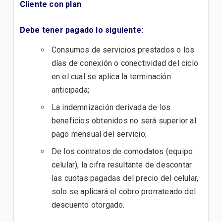
Cliente con plan
¿Cómo activo paquetes adicionales de Roaming?
No comprendo los cargos de mi factura postpago
Debe tener pagado lo siguiente:
Consumos de servicios prestados o los
días de conexión o conectividad del ciclo
VER MÁS
en el cual se aplica la terminación
anticipada;
La indemnización derivada de los
beneficios obtenidos no será superior al
pago mensual del servicio;
De los contratos de comodatos (equipo
celular), la cifra resultante de descontar
las cuotas pagadas del precio del celular,
solo se aplicará el cobro prorrateado del
descuento otorgado.