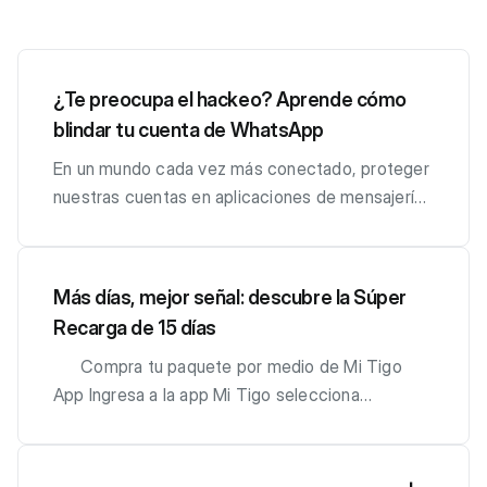
¿Te preocupa el hackeo? Aprende cómo
blindar tu cuenta de WhatsApp
En un mundo cada vez más conectado, proteger
nuestras cuentas en aplicaciones de mensajería
es crucial. WhatsApp, una de las plataformas
más utilizadas a nivel mundial, no está exenta de
riesgos de seguridad. Sin embargo, hay medidas
Más días, mejor señal: descubre la Súper
que puedes tomar para proteger tu cuenta de
Recarga de 15 días
posibles hackeos. Aquí te brindamos algunos
consejos efectivos para mantener tu cuenta de
Compra tu paquete por medio de Mi Tigo
WhatsApp segura. 1. Activa la verificación en dos
App Ingresa a la app Mi Tigo selecciona
pasos La verificación en dos pasos añade una
Compras Se desplegara la lista de paquetes
capa adicional de seguridad a tu cuenta. Esta
disponible, presiona donde esta la super de 15
medida requiere que ingreses un PIN personal
días te mostrara el detalle de la selecciona , ahí