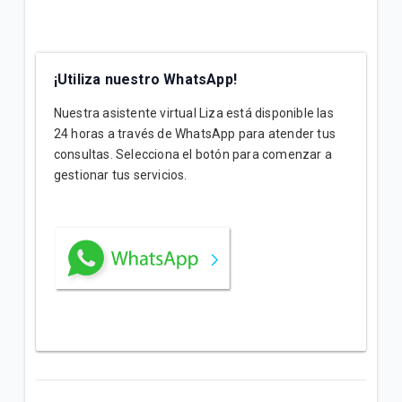
¿Cómo activo paquetes adicionales de Roaming?
No comprendo los cargos de mi factura postpago
¡Utiliza nuestro WhatsApp!
Nuestra asistente virtual Liza está disponible las
VER MÁS
24 horas a través de WhatsApp para atender tus
consultas. Selecciona el botón para comenzar a
gestionar tus servicios.