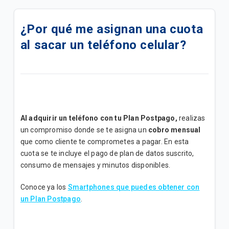
Cómo activar el Roaming en tu iPhone.
¿Por qué me asignan una cuota
Cómo activar el Roaming en tu Android.
al sacar un teléfono celular?
Cómo usar el Roaming Tigo Postpago
Descubre nuestros servicios adicionales y cómo
adquirirlos para tu plan postpago
Encuentra soporte para tus servicios móviles
Al adquirir un teléfono con tu Plan Postpago,
realizas
Postpago
un compromiso donde se te asigna un
cobro mensual
que como cliente te comprometes a pagar. En esta
Consulta sobre tu factura y métodos de pago
cuota se te incluye el pago de plan de datos suscrito,
consumo de mensajes y minutos disponibles.
Conoce cómo ver los beneficios de tu plan
Conoce ya los
Smartphones que puedes obtener con
Quisiera pedir un teléfono con mi plan, ¿qué debo
un Plan Postpago
.
hacer?