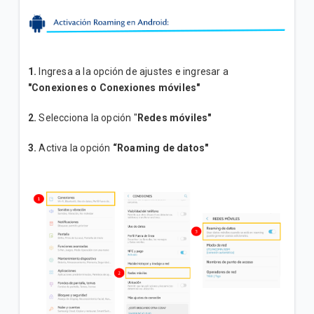
¿Cómo activo paquetes adicionales de Roaming?
No comprendo los cargos de mi factura postpago
1.
Ingresa a la opción de ajustes e ingresar a
"Conexiones o Conexiones móviles"
VER MÁS
2.
Selecciona la opción
"
Redes móviles"
3.
Activa la opción
“Roaming de datos"