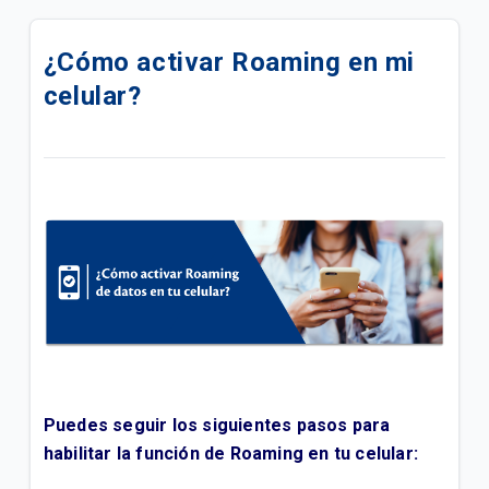
Cómo activar el Roaming en tu iPhone.
¿Cómo activar Roaming en mi
Cómo activar el Roaming en tu Android.
celular?
Cómo usar el Roaming Tigo Postpago
Descubre nuestros servicios adicionales y cómo
adquirirlos para tu plan postpago
Encuentra soporte para tus servicios móviles
Postpago
Consulta sobre tu factura y métodos de pago
Conoce cómo ver los beneficios de tu plan
Quisiera pedir un teléfono con mi plan, ¿qué debo
Puedes seguir los siguientes pasos para
hacer?
habilitar la función de Roaming en tu celular: