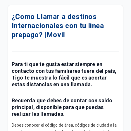
Cómo activar el Roaming en tu iPhone.
¿Como Llamar a destinos
Cómo activar el Roaming en tu Android.
Internacionales con tu linea
Cómo usar el Roaming Tigo Postpago
prepago? |Movil
Descubre nuestros servicios adicionales y cómo
adquirirlos para tu plan postpago
Para ti que te gusta estar siempre en
Encuentra soporte para tus servicios móviles
contacto con tus familiares fuera del país,
Postpago
Tigo te muestra lo fácil que es acortar
estas distancias en una llamada.
Consulta sobre tu factura y métodos de pago
Conoce cómo ver los beneficios de tu plan
Recuerda que debes de contar con saldo
principal, disponible para que puedas
realizar las llamadas.
Quisiera pedir un teléfono con mi plan, ¿qué debo
hacer?
Debes conocer el código de área, códigos de ciudad a la