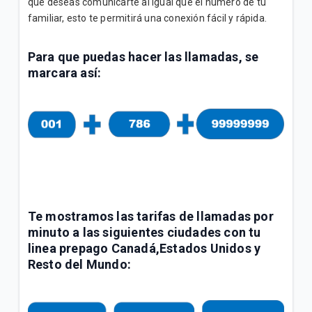
que deseas comunicarte al igual que el número de tu
¿Cómo activo paquetes adicionales de Roaming?
familiar, esto te permitirá una conexión fácil y rápida.
No comprendo los cargos de mi factura postpago
Para que puedas hacer las llamadas, se
marcara así:
VER MÁS
Te mostramos las tarifas de llamadas por
minuto a las siguientes ciudades con tu
linea prepago Canadá,Estados Unidos y
Resto del Mundo: