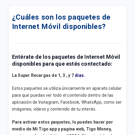
Cómo activar el Roaming en tu iPhone.
¿Cuáles son los paquetes de
Cómo activar el Roaming en tu Android.
Internet Móvil disponibles?
Cómo usar el Roaming Tigo Postpago
Descubre nuestros servicios adicionales y cómo
adquirirlos para tu plan postpago
Entérate de los paquetes de Internet Móvil
disponibles para que estés contectado:
Encuentra soporte para tus servicios móviles
Postpago
La Super Recargas de 1, 3 , y 7
días.
Estos paquetes se utiliza únicamente en aparato celular
Consulta sobre tu factura y métodos de pago
para que puedas ver todo el contenido dentro de las
aplicación de Instagram, Facebook, WhatsApp, como ser
Conoce cómo ver los beneficios de tu plan
imágenes, vídeos y contenido de tu interés.
Quisiera pedir un teléfono con mi plan, ¿qué debo
Para activar estos paquetes, lo puedes hacer por
hacer?
medio de Mi Tigo app y pagina web, Tigo Money,