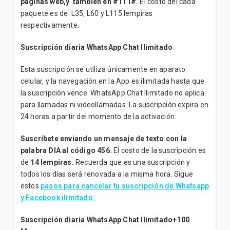
paginas web,y también en #111#.
El costo del cada
¿Cómo activo paquetes adicionales de Roaming?
paquete es de L35, L60 y L115 lempiras
respectivamente
.
No comprendo los cargos de mi factura postpago
Suscripción diaria WhatsApp Chat Ilimitado
VER MÁS
Esta
suscripción
se utiliza únicamente en aparato
celular, y la navegación en la App es ilimitada hasta que
la suscripción vence. WhatsApp Chat Ilimitado no aplica
para llamadas ni videollamadas. La suscripción expira en
24 horas a partir del momento de la activación.
Suscríbete enviando un mensaje de texto con la
palabra DIA al código 456.
El costo de la suscripción es
de
14 lempiras.
Recuerda que es una suscripción y
todos los días será renovada a la misma hora. Sigue
estos
pasos para cancelar tu suscripción de Whatsapp
y Facebook ilimitado.
Suscripción diaria WhatsApp Chat Ilimitado+100