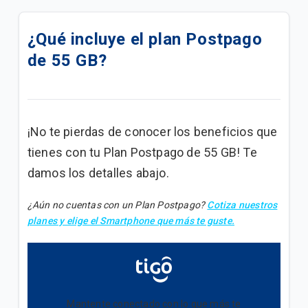
Cómo activar el Roaming en tu iPhone.
¿Qué incluye el plan Postpago
Cómo activar el Roaming en tu Android.
de 55 GB?
Cómo usar el Roaming Tigo Postpago
Descubre nuestros servicios adicionales y cómo
adquirirlos para tu plan postpago
¡No te pierdas de conocer los beneficios que
tienes con tu Plan Postpago de 55 GB! Te
Encuentra soporte para tus servicios móviles
Postpago
damos los detalles abajo.
Consulta sobre tu factura y métodos de pago
¿Aún no cuentas con un Plan Postpago?
Cotiza nuestros
planes y elige el Smartphone que más te guste.
Conoce cómo ver los beneficios de tu plan
Quisiera pedir un teléfono con mi plan, ¿qué debo
hacer?
Mantente conectado con lo que más te