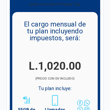
¿Cómo activo paquetes adicionales de Roaming?
gusta con tu plan Postpago Tigo
No comprendo los cargos de mi factura postpago
El cargo mensual de
tu plan incluyendo
VER MÁS
impuestos, será:
L.1,020.00
(PRECIO CON ISV INCLUIDO)
Tu plan incluye:
55GB de
Llamadas