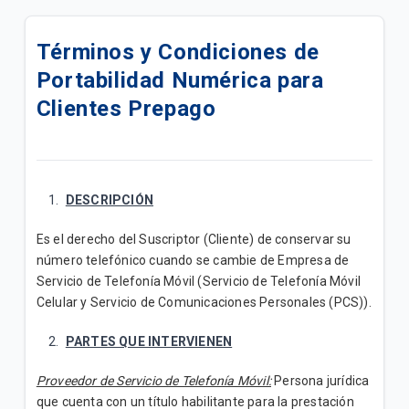
Cómo activar el Roaming en tu iPhone.
Términos y Condiciones de
Cómo activar el Roaming en tu Android.
Portabilidad Numérica para
Cómo usar el Roaming Tigo Postpago
Clientes Prepago
Descubre nuestros servicios adicionales y cómo
adquirirlos para tu plan postpago
DESCRIPCIÓN
Encuentra soporte para tus servicios móviles
Postpago
Es el derecho del Suscriptor (Cliente) de conservar su
número telefónico cuando se cambie de Empresa de
Consulta sobre tu factura y métodos de pago
Servicio de Telefonía Móvil (Servicio de Telefonía Móvil
Celular y Servicio de Comunicaciones Personales (PCS)).
Conoce cómo ver los beneficios de tu plan
PARTES QUE INTERVIENEN
Quisiera pedir un teléfono con mi plan, ¿qué debo
hacer?
Proveedor de Servicio de Telefonía Móvil:
Persona jurídica
que cuenta con un título habilitante para la prestación