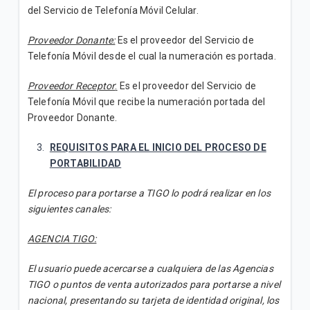
¿Cómo activo paquetes adicionales de Roaming?
del Servicio de Telefonía Móvil Celular.
No comprendo los cargos de mi factura postpago
Proveedor Donante:
Es el proveedor del Servicio de
Telefonía Móvil desde el cual la numeración es portada.
Proveedor Receptor
:
Es el proveedor del Servicio de
VER MÁS
Telefonía Móvil que recibe la numeración portada del
Proveedor Donante.
REQUISITOS PARA EL INICIO DEL PROCESO DE
PORTABILIDAD
El proceso para portarse a TIGO lo podrá realizar en los
siguientes canales:
AGENCIA TIGO:
El usuario puede acercarse a cualquiera de las Agencias
TIGO o puntos de venta autorizados para portarse a nivel
nacional, presentando su tarjeta de identidad original, los