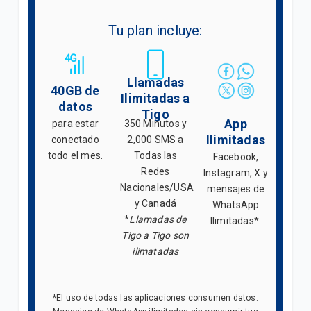
Tu plan incluye:
Llamadas
40GB de
Ilimitadas a
datos
Tigo
App
para estar
350 Minutos y
Ilimitadas
conectado
2,000 SMS a
todo el mes.
Todas las
Facebook,
Redes
Instagram, X y
Nacionales/USA
mensajes de
y Canadá
WhatsApp
*
Llamadas de
Ilimitadas*.
Tigo a Tigo son
ilimatadas
*El uso de todas las aplicaciones consumen datos.