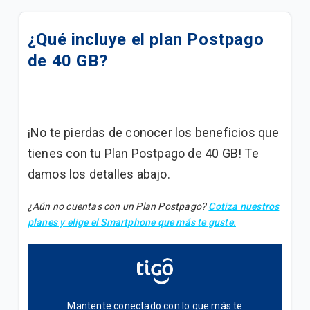
Cómo activar el Roaming en tu iPhone.
¿Qué incluye el plan Postpago
Cómo activar el Roaming en tu Android.
de 40 GB?
Cómo usar el Roaming Tigo Postpago
Descubre nuestros servicios adicionales y cómo
adquirirlos para tu plan postpago
¡No te pierdas de conocer los beneficios que
tienes con tu Plan Postpago de 40 GB! Te
Encuentra soporte para tus servicios móviles
Postpago
damos los detalles abajo.
Consulta sobre tu factura y métodos de pago
¿Aún no cuentas con un Plan Postpago?
Cotiza nuestros
planes y elige el Smartphone que más te guste.
Conoce cómo ver los beneficios de tu plan
Quisiera pedir un teléfono con mi plan, ¿qué debo
hacer?
Mantente conectado con lo que más te