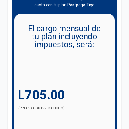
¿Cómo activo paquetes adicionales de Roaming?
gusta con tu plan Postpago Tigo
No comprendo los cargos de mi factura postpago
El cargo mensual de
tu plan incluyendo
VER MÁS
impuestos, será:
L705.00
(PRECIO CON ISV INCLUIDO)