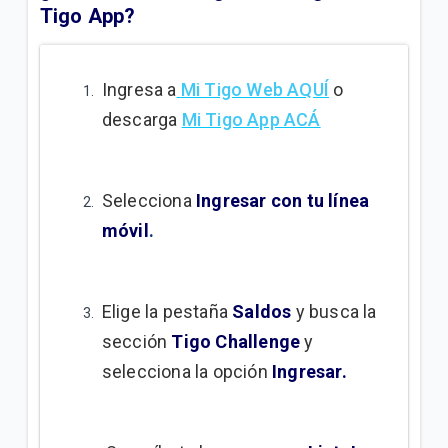
¿Cómo activo paquetes adicionales de Roaming?
Tigo App?
No comprendo los cargos de mi factura postpago
Ingresa a
Mi Tigo Web AQUÍ
o
descarga
Mi Tigo App ACÁ
VER MÁS
Selecciona
Ingresar con tu línea
móvil
.
Elige la pestaña
Saldos
y busca la
sección
Tigo Challenge
y
selecciona la opción
Ingresar.