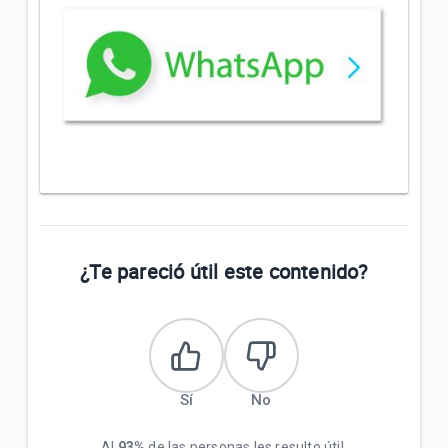
¿Te pareció útil este contenido?
Sí
No
Al
93%
de las personas les resulto útil.