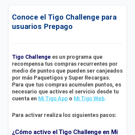
Cómo activar el Roaming en tu iPhone.
Conoce el Tigo Challenge para
Cómo activar el Roaming en tu Android.
usuarios Prepago
Cómo usar el Roaming Tigo Postpago
Descubre nuestros servicios adicionales y cómo
adquirirlos para tu plan postpago
Tigo Challenge
es un programa que
recompensa tus compras recurrentes por
Encuentra soporte para tus servicios móviles
medio de puntos que pueden ser canjeados
Postpago
por más Paquetigos y Super Recargas.
Para que tus compras acumulen puntos, es
Consulta sobre tu factura y métodos de pago
necesario que actives el servicio desde tu
cuenta en
Mi Tigo App
o
Mi Tigo Web
.
Conoce cómo ver los beneficios de tu plan
Para activar realiza los siguientes pasos:
Quisiera pedir un teléfono con mi plan, ¿qué debo
hacer?
¿Cómo activo el Tigo Challenge en Mi