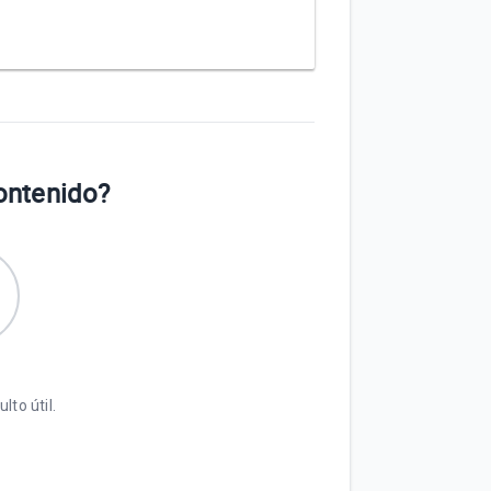
contenido?
lto útil.