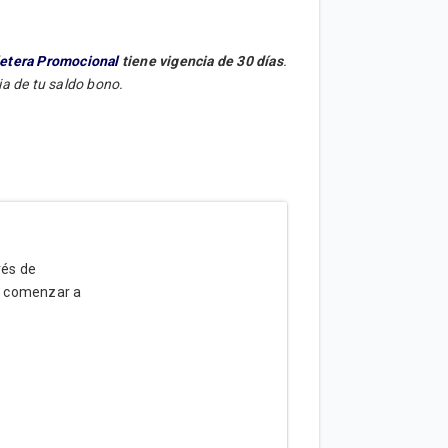
letera Promocional
tiene vigencia de 30 días
.
ia de tu saldo bono.
vés de
a comenzar a