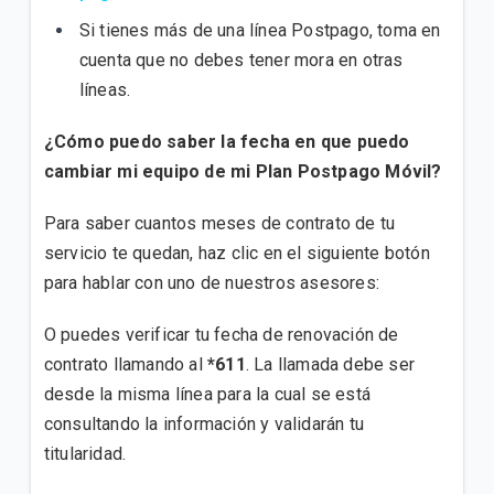
¿Cómo activo paquetes adicionales de Roaming?
Si tienes más de una línea Postpago, toma en
cuenta que no debes tener mora en otras
No comprendo los cargos de mi factura postpago
líneas.
¿Cómo puedo saber la fecha en que puedo
VER MÁS
cambiar mi equipo de mi Plan Postpago Móvil?
Para saber cuantos meses de contrato de tu
servicio te quedan, haz clic en el siguiente botón
para hablar con uno de nuestros asesores:
O puedes verificar tu fecha de renovación de
contrato llamando al
*611
. La llamada debe ser
desde la misma línea para la cual se está
consultando la información y validarán tu
titularidad.