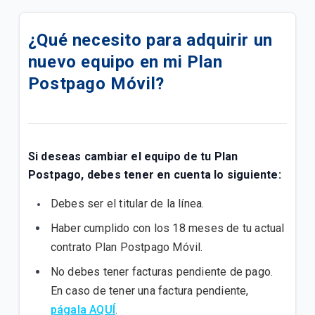
Cómo activar el Roaming en tu iPhone.
¿Qué necesito para adquirir un
Cómo activar el Roaming en tu Android.
nuevo equipo en mi Plan
Cómo usar el Roaming Tigo Postpago
Postpago Móvil?
Descubre nuestros servicios adicionales y cómo
adquirirlos para tu plan postpago
Si deseas cambiar el equipo de tu Plan
Encuentra soporte para tus servicios móviles
Postpago
Postpago, debes tener en cuenta lo siguiente:
Debes ser el titular de la línea.
Consulta sobre tu factura y métodos de pago
Haber cumplido con los 18 meses de tu actual
Conoce cómo ver los beneficios de tu plan
contrato Plan Postpago Móvil.
No debes tener facturas pendiente de pago.
Quisiera pedir un teléfono con mi plan, ¿qué debo
hacer?
En caso de tener una factura pendiente,
págala AQUÍ
.