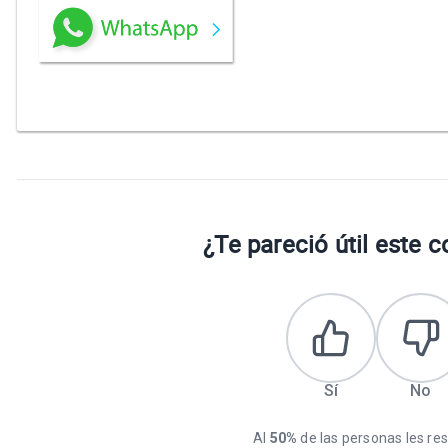
¿Te pareció útil este 
Sí
No
Al
50%
de las personas les resu