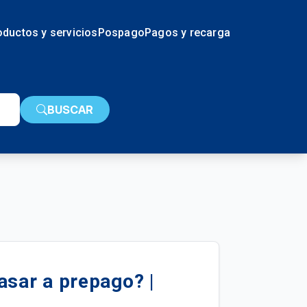
oductos y servicios
Pospago
Pagos y recarga
BUSCAR
asar a prepago? |