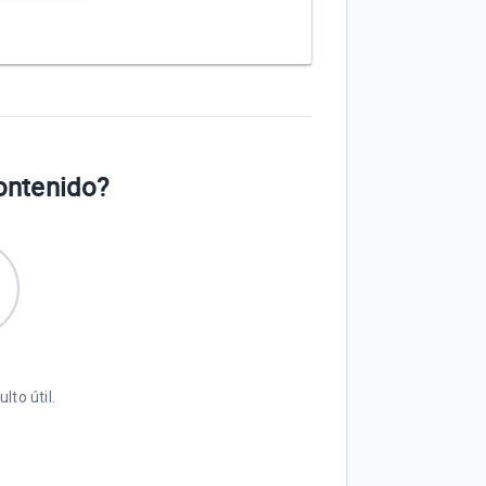
contenido?
lto útil.